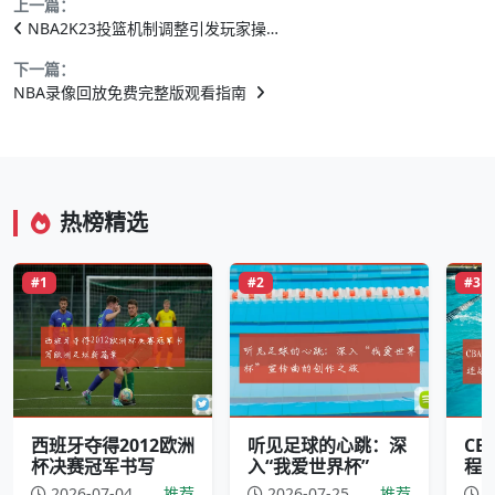
上一篇：
NBA2K23投篮机制调整引发玩家操…
下一篇：
NBA录像回放免费完整版观看指南
热榜精选
#1
#2
#3
西班牙夺得2012欧洲
听见足球的心跳：深
C
杯决赛冠军书写
入“我爱世界杯”
程
2026-07-04
推荐
2026-07-25
推荐
2