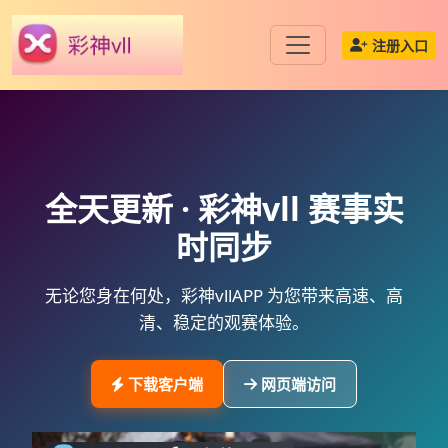
注册入口
全天更新 ·
彩神vll
赛事实
时同步
无论您身在何处，
彩神vllAPP
为您带来高速、高
清、稳定的观赛体验。
下载客户端
网页端访问