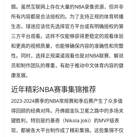
题。虽然互联网上存在大量的NBA录像资源，但并非
所有内容都是合法授权的。为了支持正规的体育转播
生态，球迷应该优先选择官方平台或有明确授权的第
三方平台观看。这样不仅能够获得更稳定的观看体验
和更高的视频质量，也能够确保内容的准确性和完整
性。同时，选择正规渠道观看也是对NBA联赛、解说
员和制作团队的尊重，有助于推动中文体育内容的健
康发展。
近年精彩NBA赛事集锦推荐
2023-2024赛季的NBA常规赛和季后赛产生了众多值
得回顾的经典对阵。丹佛掘金队卫冕之路中的多场关
键胜利，特别是约基奇（Nikola Joki）的MVP级表
现，都被各大平台制作成了精彩集锦。这些集锦不仅