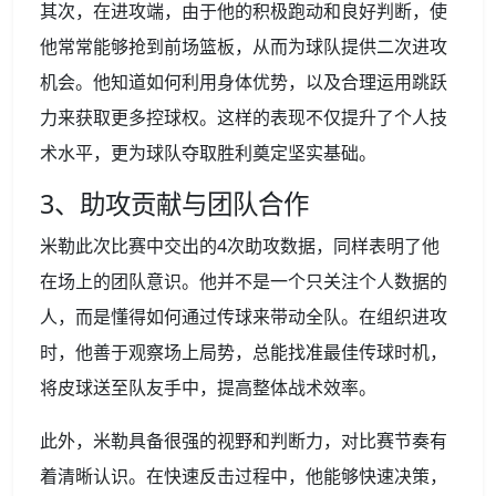
其次，在进攻端，由于他的积极跑动和良好判断，使
他常常能够抢到前场篮板，从而为球队提供二次进攻
机会。他知道如何利用身体优势，以及合理运用跳跃
力来获取更多控球权。这样的表现不仅提升了个人技
术水平，更为球队夺取胜利奠定坚实基础。
3、助攻贡献与团队合作
米勒此次比赛中交出的4次助攻数据，同样表明了他
在场上的团队意识。他并不是一个只关注个人数据的
人，而是懂得如何通过传球来带动全队。在组织进攻
时，他善于观察场上局势，总能找准最佳传球时机，
将皮球送至队友手中，提高整体战术效率。
此外，米勒具备很强的视野和判断力，对比赛节奏有
着清晰认识。在快速反击过程中，他能够快速决策，