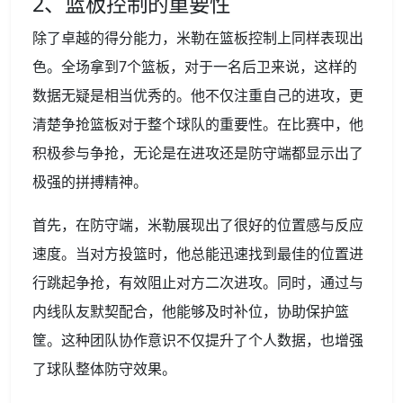
2、篮板控制的重要性
除了卓越的得分能力，米勒在篮板控制上同样表现出
色。全场拿到7个篮板，对于一名后卫来说，这样的
数据无疑是相当优秀的。他不仅注重自己的进攻，更
清楚争抢篮板对于整个球队的重要性。在比赛中，他
积极参与争抢，无论是在进攻还是防守端都显示出了
极强的拼搏精神。
首先，在防守端，米勒展现出了很好的位置感与反应
速度。当对方投篮时，他总能迅速找到最佳的位置进
行跳起争抢，有效阻止对方二次进攻。同时，通过与
内线队友默契配合，他能够及时补位，协助保护篮
筐。这种团队协作意识不仅提升了个人数据，也增强
了球队整体防守效果。