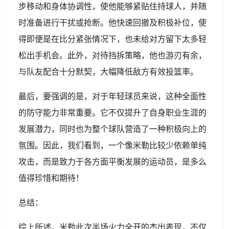
步移动和身体协调性，使他能够紧贴住持球人，并随
时准备进行干扰或抢断。他快速回撤及积极补位，使
得即便是在比分紧张情况下，也未给对方留下太多轻
松出手机会。此外，对待挡拆策略，他也游刃有余，
与队友配合十分默契，大幅降低敌方有效投篮率。
最后，要强调的是，对于年轻球员来说，这种全面性
的防守能力非常重要。它不仅提升了自身职业生涯的
发展潜力，同时也为整个球队营造了一种积极向上的
氛围。因此，我们看到，一个像米勒比较少依赖单纯
攻击，而是致力于各方面平衡发展的运动员，是多么
值得珍惜和期待！
总结：
综上所述，米勒此次半场火力全开的杰出表现，不仅