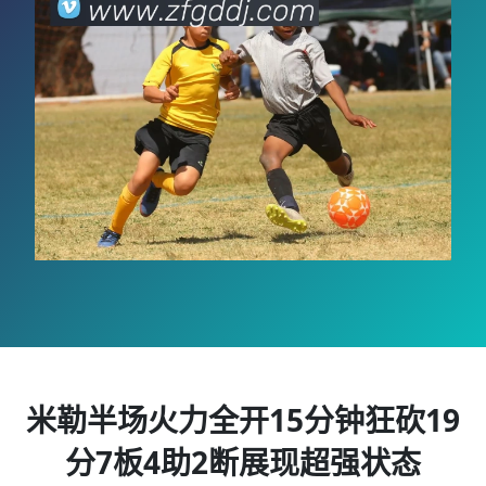
米勒半场火力全开15分钟狂砍19
分7板4助2断展现超强状态