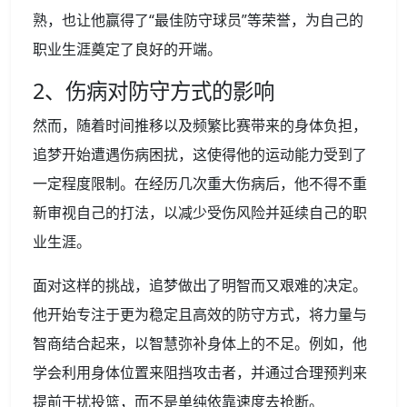
熟，也让他赢得了“最佳防守球员”等荣誉，为自己的
职业生涯奠定了良好的开端。
2、伤病对防守方式的影响
然而，随着时间推移以及频繁比赛带来的身体负担，
追梦开始遭遇伤病困扰，这使得他的运动能力受到了
一定程度限制。在经历几次重大伤病后，他不得不重
新审视自己的打法，以减少受伤风险并延续自己的职
业生涯。
面对这样的挑战，追梦做出了明智而又艰难的决定。
他开始专注于更为稳定且高效的防守方式，将力量与
智商结合起来，以智慧弥补身体上的不足。例如，他
学会利用身体位置来阻挡攻击者，并通过合理预判来
提前干扰投篮，而不是单纯依靠速度去抢断。