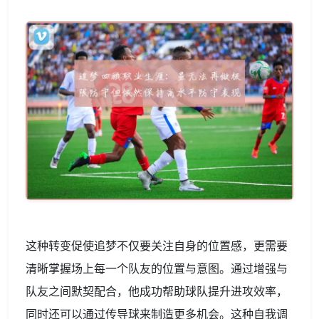
这种转变促使追梦不仅要关注自身的位置感，更需要
清晰掌握场上每一个队友的位置与意图。通过增强与
队友之间默契配合，他成功帮助球队提升进攻效率，
同时还可以通过传导球来制造更多机会。这种自我调