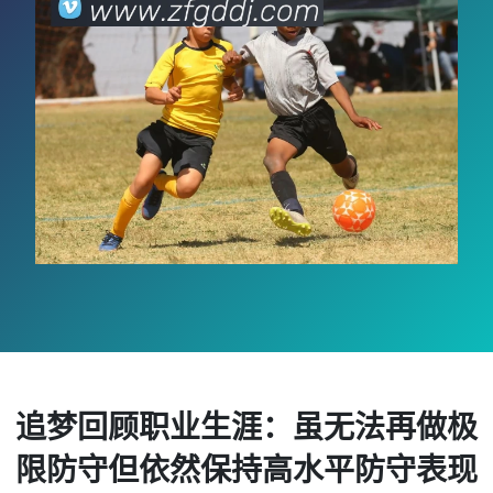
追梦回顾职业生涯：虽无法再做极
限防守但依然保持高水平防守表现