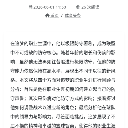
2026-06-01 11:50
26 次阅读
首页
/
体育头条
在追梦的职业生涯中，他以极限防守著称，成为联盟
中不可或缺的防守核心。随着年龄的增长和伤病的影
响，虽然他无法再如往昔般进行极限防守，但他的防
守能力依然保持在高水平，展现出不同于以往的新风
格。本文将从四个方面对追梦的职业生涯进行回顾与
分析：首先是他在职业生涯初期如何建立起自己的防
守声誉；其次是伤病对他防守方式的影响；接着探讨
他如何调整战术以适应新的角色；最后分析他在球队
中的领导力与影响力。尽管面临挑战，追梦展现了不
屈不挠的精神和卓越的篮球智商，使得他的职业生涯