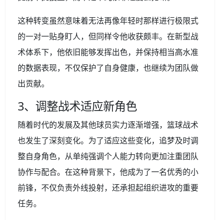
这种转变虽然意味着无法再像年轻时那样进行极限式
的一对一贴身盯人，但同样令他收获颇丰。在新型战
术体系下，他依旧能够发挥出色，并保持相当高水准
的数据表现，不仅保护了自身健康，也继续为团队做
出贡献。
3、调整战术适应新角色
随着时代的发展及其他球员实力逐渐增强，篮球战术
也发生了深刻变化。为了适应这些变化，追梦及时调
整自身角色，从单纯强调个人能力转向更加注重团队
协作与配合。在这种背景下，他成为了一名优秀的小
前锋，不仅负责外线投射，还承担起组织进攻的重要
任务。