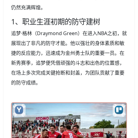
仍然充满辉煌。
1、职业生涯初期的防守建树
追梦·格林（Draymond Green）在进入NBA之初，就
展现出了非凡的防守才能。他以强壮的身体素质和敏
捷的反应能力，迅速成为金州勇士队的重要一员。在
新秀赛季，追梦便凭借顽强的斗志和出色的位置感，
在场上多次完成关键抢断和封盖，为团队贡献了重要
的防守成绩。