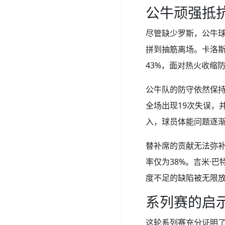
公牛顽强抵
尽管缺少罗斯，公牛球
拼到抽筋离场。卡洛斯
43%，面对热火收缩
公牛队的防守依然保持
全场出现19次失误，
入，球员体能问题逐
替补席的贡献无法弥补
率仅为38%。吉米·
度不足的缺陷被无限
系列赛的启
这轮系列赛充分证明