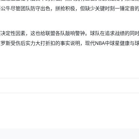
而公牛尽管团队防守出色，拼抢积极，但缺少关键时刻一锤定音
赛决定性因素，这也给联盟各队敲响警钟。球队在追求战绩的同
罗斯受伤后实力大打折扣的事实说明，现代NBA中球星健康与