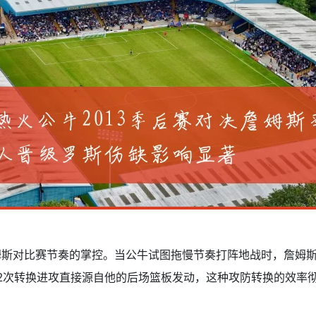
姆斯对比赛节奏的掌控。当公牛试图拖慢节奏打阵地战时，詹姆
2次转换进攻直接源自他的后场篮板发动，这种攻防转换的效率