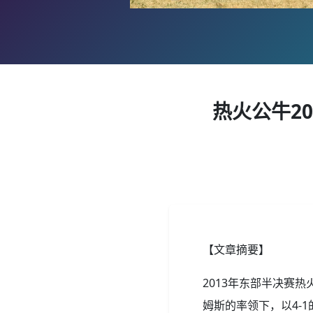
热火公牛2
【文章摘要】
2013年东部半决赛
姆斯的率领下，以4-