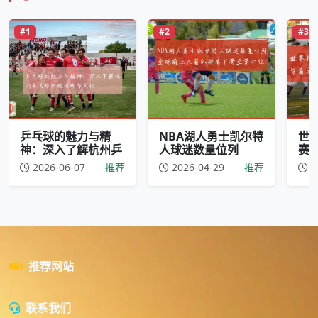
#1
#2
#3
乒乓球的魅力与精
NBA湖人勇士凯尔特
世
神：深入了解杭州乒
人球迷数量位列
赛
2026-06-07
推荐
2026-04-29
推荐
2
推荐网站
联系我们