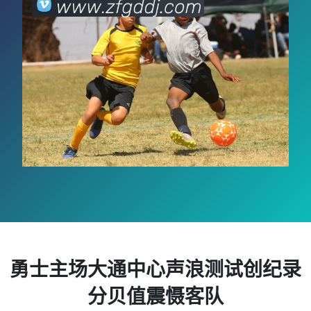
勇士主场大通中心声浪测试创纪录
分贝值震慑客队