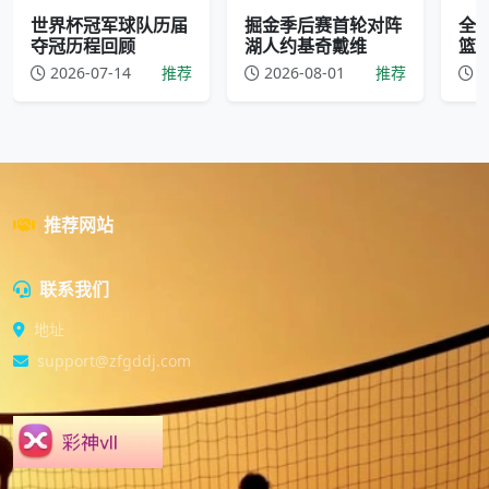
世界杯冠军球队历届
掘金季后赛首轮对阵
全
夺冠历程回顾
湖人约基奇戴维
篮
2026-07-14
推荐
2026-08-01
推荐
2
推荐网站
联系我们
地址
support@zfgddj.com