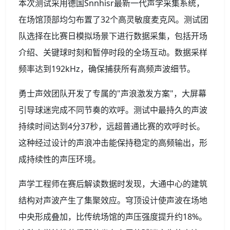
本次测试采用德国Snnhisr最新一代声学采集系统，
在场馆顶部均匀布置了32个高灵敏度麦克风。测试团
队选择在比赛日模拟场景下进行数据采集，包括开场
介绍、关键球时刻和暂停时段的全场互动。数据采样
频率达到192kHz，确保捕获所有高频声波细节。
勇士声效团队开发了专属的"声浪激发方案"，大屏幕
引导球迷完成不同节奏的欢呼。测试中最持久的声波
持续时间达到4分37秒，远超普通比赛的欢呼时长。
这种经过设计的声浪冲击能保持稳定的高频输出，形
成持续性的声压环境。
声学工程师在赛后解读数据时发现，大通中心的建筑
结构对声波产生了集聚效应。穹顶设计使声波在场地
中央形成叠加，比传统场馆的声压强度提升约18%。