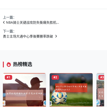
上一篇：
NBA骑士关键战攻防失衡痛失胜机…
下一篇：
勇士主场大通中心季後賽勝率跌破
热榜精选
#1
#2
#3