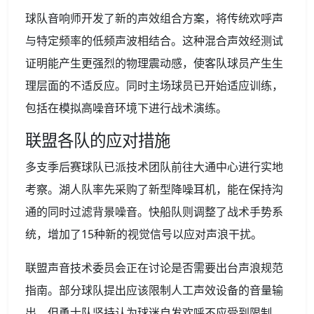
球队音响师开发了新的声效组合方案，将传统欢呼声
与特定频率的低频声波相结合。这种混合声效经测试
证明能产生更强烈的物理震动感，使客队球员产生生
理层面的不适反应。同时主场球员已开始适应训练，
包括在模拟高噪音环境下进行战术演练。
联盟各队的应对措施
多支季后赛球队已派技术团队前往大通中心进行实地
考察。湖人队率先采购了新型降噪耳机，能在保持沟
通的同时过滤背景噪音。快船队则调整了战术手势系
统，增加了15种新的视觉信号以应对声浪干扰。
联盟声音技术委员会正在讨论是否需要出台声浪规范
指南。部分球队提出应该限制人工声效设备的音量输
出，但勇士队坚持认为球迷自发欢呼不应受到限制。